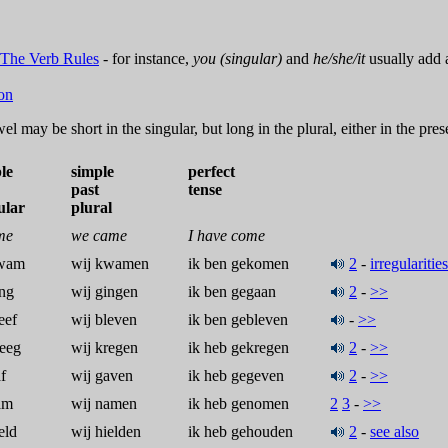
The Verb Rules
- for instance,
you (singular)
and
he/she/it
usually add
on
 may be short in the singular, but long in the plural, either in the pres
le
simple
perfect
past
tense
ular
plural
me
we came
I have come
kwam
wij kwamen
ik ben gekomen
2
-
irregularities
ing
wij gingen
ik ben gegaan
2
-
>>
eef
wij bleven
ik ben gebleven
-
>>
reeg
wij kregen
ik heb gekregen
2
-
>>
f
wij gaven
ik heb gegeven
2
-
>>
am
wij namen
ik heb genomen
2
3
-
>>
eld
wij hielden
ik heb gehouden
2
-
see also