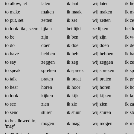
to allow, let
laten
ik laat
wij laten
ik lie
to make
maken
ik maak
wij maken
ik m
to put, set
zetten
ik zet
wij zetten
ik ze
to look like, seem
lijken
het lijkt
ze lijken
het 
to be
zijn
ik ben
wij zijn
ik w
to do
doen
ik doe
wij doen
ik d
to have
hebben
ik heb
wij hebben
ik h
to say
zeggen
ik zeg
wij zeggen
ik ze
to speak
spreken
ik spreek
wij spreken
ik s
to talk
praten
ik praat
wij praten
ik pr
to hear
horen
ik hoor
wij horen
ik h
to look
kijken
ik kijk
wij kijken
ik k
to see
zien
ik zie
wij zien
ik z
to send
sturen
ik stuur
wij sturen
ik s
to be allowed to,
mogen
ik mag
wij mogen
ik m
'may'