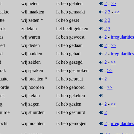
t
wij lieten
ik heb gelaten
2
-
>>
aakte
wij maakten
ik heb gemaakt
2
3
-
>>
tte
wij zetten
*
ik heb gezet
2
3
leek
ze leken
het heeft geleken
2
3
as
wij waren
ik ben geweest
2
-
irregularities
eed
wij deden
ik heb gedaan
2
-
>>
ad
wij hadden
ik heb gehad
2
-
irregularities
i
wij zeiden
ik heb gezegd
2
-
>>
prak
wij spraken
ik heb gesproken
-
>>
aatte
wij praatten
*
ik heb gepraat
2
oorde
wij hoorden
ik heb gehoord
-
>>
eek
wij keken
ik heb gekeken
ag
wij zagen
ik heb gezien
2
-
>>
tuurde
wij stuurden
ik heb gestuurd
2
ocht
wij mochten
ik heb gemogen
2
-
irregularities