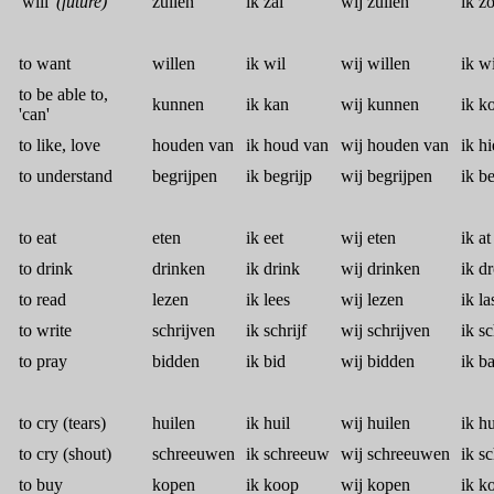
'will'
(future)
zullen
ik zal
wij zullen
ik z
to want
willen
ik wil
wij willen
ik w
to be able to,
kunnen
ik kan
wij kunnen
ik k
'can'
to like, love
houden van
ik houd van
wij houden van
ik h
to understand
begrijpen
ik begrijp
wij begrijpen
ik b
to eat
eten
ik eet
wij eten
ik at
to drink
drinken
ik drink
wij drinken
ik d
to read
lezen
ik lees
wij lezen
ik la
to write
schrijven
ik schrijf
wij schrijven
ik s
to pray
bidden
ik bid
wij bidden
ik b
to cry (tears)
huilen
ik huil
wij huilen
ik h
to cry (shout)
schreeuwen
ik schreeuw
wij schreeuwen
ik s
to buy
kopen
ik koop
wij kopen
ik k