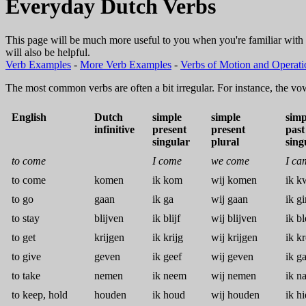
Everyday Dutch Verbs
This page will be much more useful to you when you're familiar with
will also be helpful.
Verb Examples
-
More Verb Examples
-
Verbs of Motion and Operati
The most common verbs are often a bit irregular. For instance, the vowel
English
Dutch
simple
simple
simp
infinitive
present
present
past
singular
plural
sing
to come
I come
we come
I ca
to come
komen
ik kom
wij komen
ik 
to go
gaan
ik ga
wij gaan
ik g
to stay
blijven
ik blijf
wij blijven
ik bl
to get
krijgen
ik krijg
wij krijgen
ik k
to give
geven
ik geef
wij geven
ik ga
to take
nemen
ik neem
wij nemen
ik n
to keep, hold
houden
ik houd
wij houden
ik hi