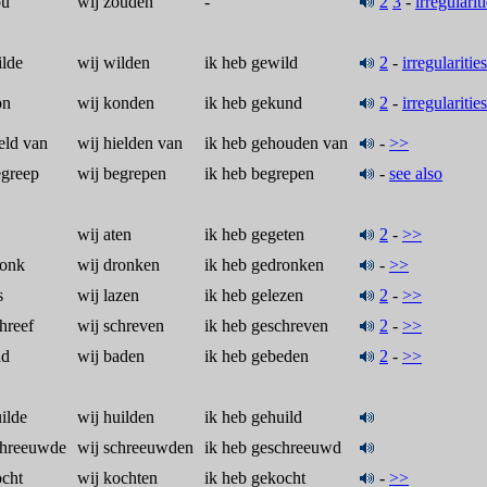
ou
wij zouden
-
2
3
-
irregularit
ilde
wij wilden
ik heb gewild
2
-
irregularities
on
wij konden
ik heb gekund
2
-
irregularities
ield van
wij hielden van
ik heb gehouden van
-
>>
egreep
wij begrepen
ik heb begrepen
-
see also
wij aten
ik heb gegeten
2
-
>>
ronk
wij dronken
ik heb gedronken
-
>>
s
wij lazen
ik heb gelezen
2
-
>>
chreef
wij schreven
ik heb geschreven
2
-
>>
ad
wij baden
ik heb gebeden
2
-
>>
uilde
wij huilden
ik heb gehuild
chreeuwde
wij schreeuwden
ik heb geschreeuwd
ocht
wij kochten
ik heb gekocht
-
>>