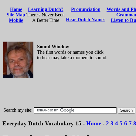
Search my site:
Everyday Dutch Vocabulary 15 -
Home
-
2
3
4
5
6
7