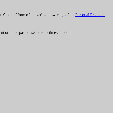
 a
't'
to the
I
form of the verb - knowledge of the
Personal Pronouns
ent or in the past tense, or sometimes in both.